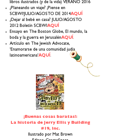
libros ilustrados (y de la vida) VERANO 2016
¿Planeando un viaje? ¡Piense en
SCBWI!JULIO/AGOSTO DE 2014
AQUÍ
¿Dejar al bebé en casa? JULIO/AGOSTO
2012 Boletín SCBWI
AQUÍ
Ensayo en The Boston Globe, El mundo, la
boda y la guerra en Jerusalén
AQUÍ
.
Artículo en The Jewish Advocate,
'Enamorarse de una comunidad judía
latinoamericana'
AQUÍ
.
¡Buenas cosas baratas!:
La historia de Jerry Ellis y Building
#19, Inc.
Ilustrado por Mat Brown