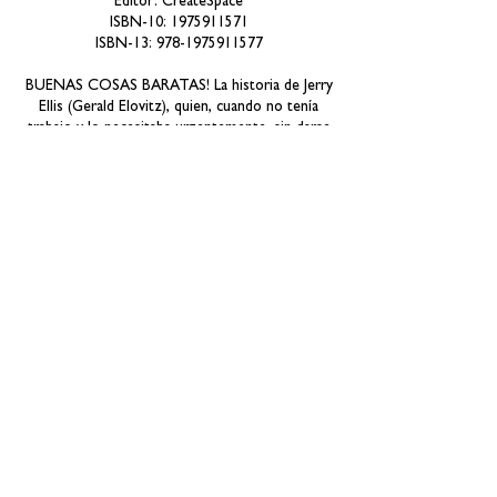
Editor: CreateSpace
ISBN-10:
1975911571
ISBN-13:
978-1975911577
BUENAS COSAS BARATAS! La historia de Jerry
Ellis (Gerald Elovitz), quien, cuando no tenía
trabajo y lo necesitaba urgentemente, sin darse
cuenta creó el legendario EDIFICIO #19, Inc., ¡la
tienda departamental más perezosa y
desordenada de Nueva Inglaterra! Esta es la
historia de Jerry, contada por su hija, Linda
Elovitz Marshall, e ilustrada por el famoso
caricaturista del Edificio #19, Mat Brown. Leer,
recordar... y recordar.
co
mp
rar