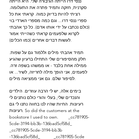
ננסי דרו הייתה הגיבורה שלי. היא הייתה
סקרנית, חזקה ותמיד פתרה את התעלומה.
רציתי להיות בדיוק כמוה. קראתי את כל
ספרי ננסי דרו... וגם כמה מספרי הארדי בוי
(כולם נכתבו על ידי אותו אדם). כל כך אהבתי
לקרוא שלפעמים קראתי כשהייתי אמור
לעשות דברים אחרים (כמו הכלים).
תמיד אהבתי מילים וללמוד גם על שפות.
חלק מהסיפורים שלי התחילו ברעיון שהגיע
ממילה אחת בלבד - או ממשהו בשפה זרה.
לפעמים, אני הופך מילה לחריזה, לשיר... או
לסיפור שלם. גם אני ממציאה מילים.
בימים אלה, יש לי הרבה עוזרים. הילדים
והנכדים שלי, בעלי והורי כולם נותנים לי
רעיונות. החיות שהיו לנו בחווה נתנו לי גם
רעיונות. So did the customers at the
bookstore I used to own. _cc781905-
5cde-3194-bb3b-136bad5cf58d_
_cc781905-5cde-3194-bb3b
-136bad5cf58d_ _cc781905-5cde