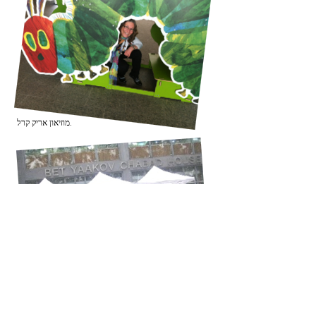
מוזיאון אריק קרל.
אני - בבייג'ינג, סין - שם קראתי את
"טליה והירקות הגסים" במהלך ראש